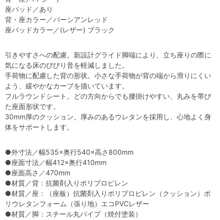
座パッド／あり
背・座カラー／パーシアンレッド
座パッドカラー／(レザー) ブラック
引きやすさへの配慮。新設計グライド脚端により、立ち座りの際に
気になる床のびびり音を軽減しました。
手荷物に配慮した背の形状。小さな手荷物が背の端から滑りにくい
よう、緩やかなカーブを描いています。
フルラウンドシート。どの方向からでも腰掛けやすい、丸みを帯び
た座面形状です。
30mm厚のクッション。厚みのあるウレタンを採用し、心地よく身
体をサポートします。
●外寸法／幅535×奥行540×高さ800mm
●座面寸法／幅412×奥行410mm
●座面高さ／470mm
●材質／背：抗菌剤入りポリプロピレン
●材質／座：（座板）抗菌剤入りポリプロピレン（クッション）ポ
リウレタンフォーム（張り地）エコPVCレザー
●材質／脚：スチール丸パイプ（焼付塗装）