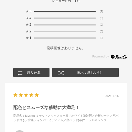
1
レビュー件数：
件
★
5
(1)
★
4
(0)
★
3
(0)
★
2
(0)
★
1
(0)
投稿画像はありません。
絞り込み
表示：新しい順
2021.7.16
配色とスムーズな移動に大満足！
商品名：Mycket ミケット／キャスター脚／ホワイト塗装脚／合板シート／座パ
ッド付き／背座ティンバーミディアム／座パッド(布)コーラルオレンジ