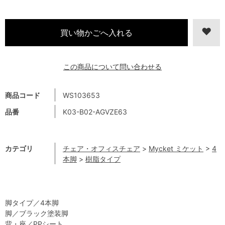
この商品について問い合わせる
商品コード
WS103653
品番
K03-B02-AGVZE63
カテゴリ
チェア・オフィスチェア
>
Mycket ミケット
>
4
本脚
>
樹脂タイプ
脚タイプ／4本脚
脚／ブラック塗装脚
背・座／PPシート