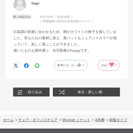
hapi
購入確認済み
年代:
30代
性別:
女性
ご利用場所:
LDK内の生活共用スペース
白基調の部屋に合わせるため、脚がホワイトの椅子を探していま
した。背もたれの素材に加え、座パッドもニュアンスカラーが揃
っていて、楽しく選ぶことができました。
届いたものも期待通り、在宅勤務がhappyです。
参考になった
2
Like!
2
絞り込み
表示：新しい順
ホーム
>
チェア・オフィスチェア
>
Mycket ミケット
>
4本脚
>
樹脂タイプ