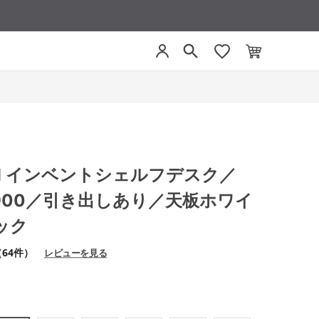
-SH インベントシェルフデスク／
H900／引き出しあり／天板ホワイ
ック
（64件）
レビューを見る