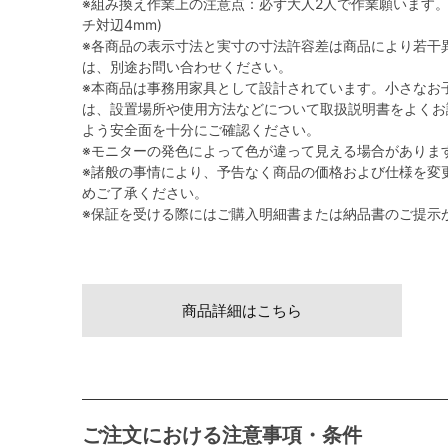
※組み換え作業上の注意点：必ず大人2人で作業願います。
チ対辺4mm)
※各商品の表示寸法と実寸の寸法許容差は商品により若干
は、別途お問い合わせください。
※本商品は事務用家具として設計されています。小さなお
は、設置場所や使用方法などについて取扱説明書をよくお
よう安全面を十分にご確認ください。
※モニターの発色によって色が違って見える場合がありま
※諸般の事情により、予告なく商品の価格および仕様を変
めご了承ください。
※保証を受ける際にはご購入明細書または納品書のご提示
商品詳細はこちら
ご注文における注意事項・条件