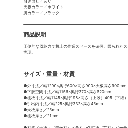
引き出し／あり
天板カラー／ホワイト
脚カラー／ブラック
商品説明
圧倒的な収納力で机上の作業スペースを確保。限られたス
実現。
サイズ・重量・材質
●外寸法／幅1200×奥行600×高さ900×天板高さ900mm
●下肢空間寸法／幅1156×奥行370×高さ820mm
●棚板寸法／幅1145×奥行198×高さ（上段）495（下段）
●引出内寸法／幅225×奥行332×高さ45mm
●天板厚さ／25mm
●棚板厚さ／21mm
●材質／天板：（表面材）メラミン化粧板（芯材）パーテ