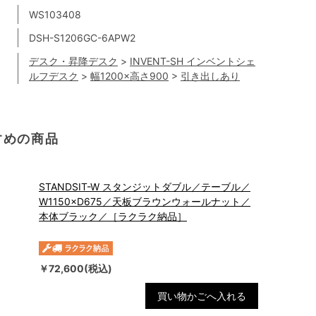
WS103408
DSH-S1206GC-6APW2
デスク・昇降デスク
>
INVENT-SH インベントシェ
ルフデスク
>
幅1200×高さ900
>
引き出しあり
すめの商品
STANDSIT-W スタンジットダブル／テーブル／
W1150×D675／天板ブラウンウォールナット／
本体ブラック／［ラクラク納品］
￥72,600(税込)
買い物かごへ入れる