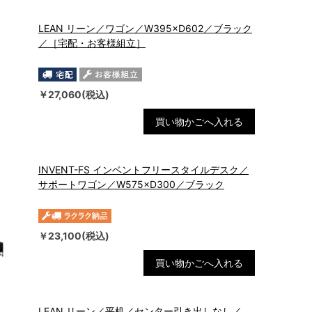
LEAN リーン／ワゴン／W395×D602／ブラック
／［宅配・お客様組立］
￥27,060(税込)
買い物かごへ入れる
INVENT-FS インベントフリースタイルデスク／
サポートワゴン／W575×D300／ブラック
￥23,100(税込)
買い物かごへ入れる
LEAN リーン／平机／センター引き出しなし／