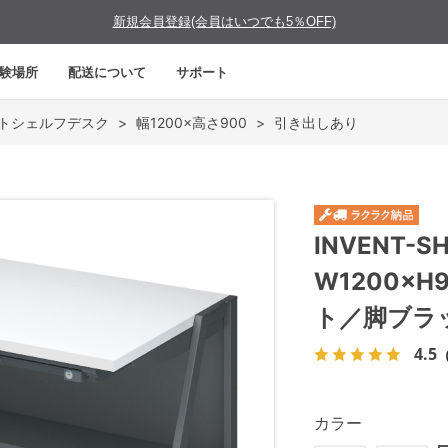
新規会員登録(会員はいつでも5％OFF)
験場所
配送について
サポート
ベントシェルフデスク
>
幅1200×高さ900
>
引き出しあり
INVENT
W1200×
ト／脚ブラ
4.5
カラー