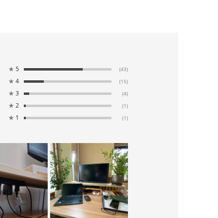
★
5
(43)
★
4
(15)
★
3
(4)
★
2
(1)
★
1
(1)