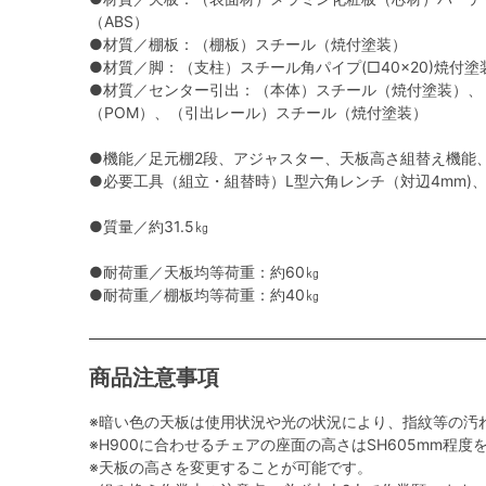
（ABS）
●材質／棚板：（棚板）スチール（焼付塗装）
●材質／脚：（支柱）スチール角パイプ(□40×20)焼付
●材質／センター引出：（本体）スチール（焼付塗装）、
（POM）、（引出レール）スチール（焼付塗装）
●機能／足元棚2段、アジャスター、天板高さ組替え機能
●必要工具（組立・組替時）L型六角レンチ（対辺4mm)、
●質量／約31.5㎏
●耐荷重／天板均等荷重：約60㎏
●耐荷重／棚板均等荷重：約40㎏
商品注意事項
※暗い色の天板は使用状況や光の状況により、指紋等の汚
※H900に合わせるチェアの座面の高さはSH605mm程
※天板の高さを変更することが可能です。