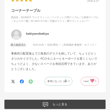
2026.6.27
コーナーテーブル
商品名：WORKFIT ワークフィット／ミーティング用テーブル／三角形テーブル
／キャスター脚／Ｗ1400×Ｄ700／天板ホワイト／脚フラットシルバー
kakiyanokakiya
購入確認済み
年代:
50代
性別:
男性
ご利用場所:
事務所・オフィス
事務所の配置換えで三角形のデスクを探していて、ちょうどピッ
タリのサイズでした。PCのモニターとキーボードを置くくらいで
ちょうどよく、少ないスペースを有効活用できています。ありが
とうございました。
参考になった
0
Like!
0
もっと見る