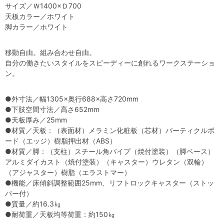
サイズ／Ｗ1400×Ｄ700
天板カラー／ホワイト
脚カラー／ホワイト
移動自由。組み合わせ自由。
自分の働きたいスタイルをスピーディーに創れるワークステーショ
ン。
●外寸法／幅1305×奥行688×高さ720mm
●下肢空間寸法／高さ652mm
●天板厚み／25mm
●材質／天板：（表面材）メラミン化粧板（芯材）パーティクルボ
ード（エッジ）樹脂押出材（ABS）
●材質／脚：（支柱）スチール角パイプ（焼付塗装）（脚ベース）
アルミダイカスト（焼付塗装）（キャスター）ウレタン（双輪）
（アジャスター）樹脂（エラストマー）
●機能／床傾斜調整範囲25mm、リフトロックキャスター（ストッ
パー付）
●質量／約16.3㎏
●耐荷重／天板均等荷重：約150㎏