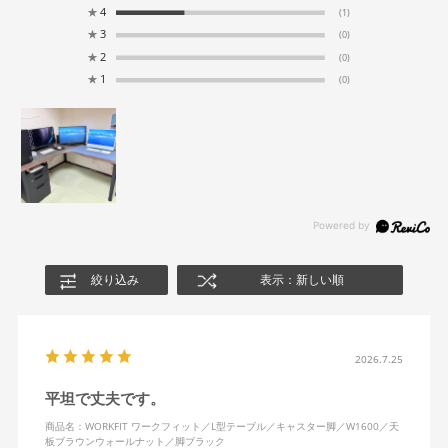
★
4
(1)
★
3
(0)
★
2
(0)
★
1
(0)
絞り込み
表示：新しい順
2026.7.25
平坦で丈夫です。
商品名：WORKFIT ワークフィット／L型テーブル／キャスター脚／W1600／天
板ブラウンウォールナット／脚ブラック