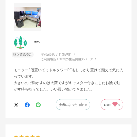
mac
購入確認済み
年代:
60代
性別:
男性
ご利用場所:
LDK内の生活共用スペース
モニター3段置いてミドルタワーPCもしっかり置けて頑丈で気に入
っています。
大きいので動かすのは大変ですがキャスター付きにしたお陰で動
かす時も軽々でした。いい買い物ができました。
参考になった
0
Like!
0