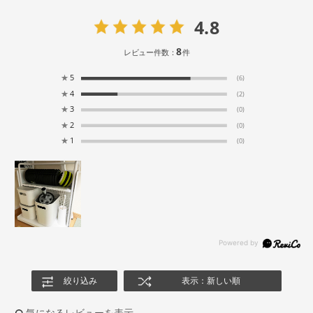
4.8
8
レビュー件数：
件
★
5
(6)
★
4
(2)
★
3
(0)
★
2
(0)
★
1
(0)
絞り込み
表示：新しい順
気になるレビューを表示