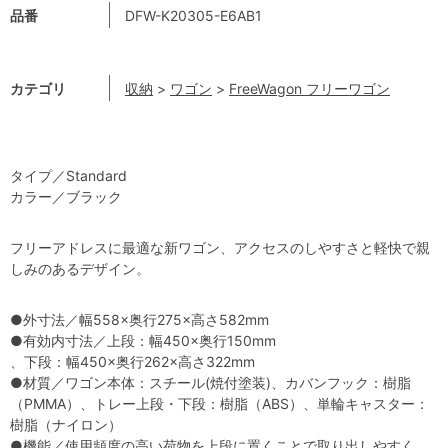
品番
DFW-K20305-E6AB1
カテゴリ
収納
>
ワゴン
>
FreeWagon フリーワゴン
タイプ／Standard
カラー／ブラック
フリーアドレスに最適な新ワゴン、アクセスのしやすさと軽快で親
しみのあるデザイン。
●外寸法／幅558×奥行275×高さ582mm
●有効内寸法／上段：幅450×奥行150mm
、下段：幅450×奥行262×高さ322mm
●材質／ワゴン本体：スチール(焼付塗装)、カバンフック：樹脂
（PMMA）、トレー上段・下段：樹脂（ABS）、単輪キャスター：
樹脂（ナイロン）
●機能／使用頻度の高い荷物を上段に置くことで取り出しやすく、