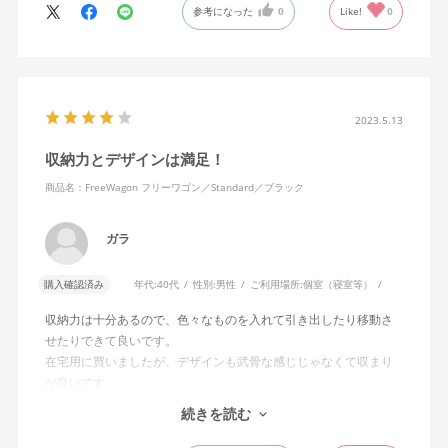
参考になった
0
Like!
0
2023.5.13
収納力とデザインは満足！
商品名：FreeWagon フリーワゴン／Standard／ブラック
ガラ
購入確認済み
年代:
40代
性別:
男性
ご利用場所:
個室（寝室等）
収納力は十分あるので、色々なものを入れて引き出したり移動さ
せたりできて良いです。
在宅用に買いましたが、デザインも武骨な感じじゃなくて収まり
が良いです。
一つマイナスなのは、キャスターがあまりスムーズじゃないのか
続きを読む
フローリングには響く感じがあります。勝手に動いたりしないよ
うにそうしてるのか分かりませんが、もっとスムーズに、ゴムと