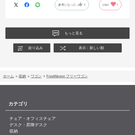
参考になった
5
Like!
1
か厚めにあるとよいのかな、と思いました。
もっと見る
絞り込み
表示：新しい順
ホーム
>
収納
>
ワゴン
>
FreeWagon フリーワゴン
カテゴリ
チェア・オフィスチェア
デスク・昇降デスク
収納