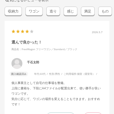
収納力
ワゴン
造り
感じ
満足
もの
2026.5.7
選んで良かった！
商品名：FreeWagon フリーワゴン／Standard／ブラック
千石太郎
購入確認済み
年代:
60代
性別:
男性
ご利用場所:
個室（寝室等）
個人事業主として自宅の仕事場を整備。
上段に書籍を、下段にA4ファイルが配置出来て、使い勝手が良い
ワゴンです。
気分に応じて、ワゴンの場所を変えることもできます。おすすめ
です！