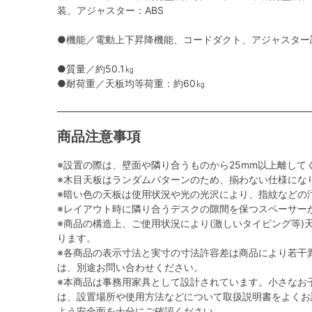
装、アジャスター：ABS
●機能／電動上下昇降機能、コードダクト、アジャスター調
●質量／約50.1㎏
●耐荷重／天板均等荷重：約60㎏
商品注意事項
※設置の際は、壁面や隣り合うものから25mm以上離して
※木目天板はランダムパターンのため、揃わない仕様にな
※暗い色の天板は使用状況や光の光沢により、指紋などの
※レイアウト時に隣り合うデスクの隙間を保つスペーサー
※商品の構造上、ご使用状況により(激しいタイピング等)
ります。
※各商品の表示寸法と実寸の寸法許容差は商品により若干
は、別途お問い合わせください。
※本商品は事務用家具として設計されています。小さなお
は、設置場所や使用方法などについて取扱説明書をよくお
よう安全面を十分にご確認ください。