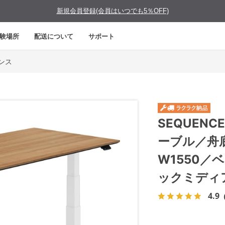
新規会員登録(会員はいつでも5％OFF)
験場所
配送について
サポート
エンス
SEQUEN
ーブル／舟
W1550
ックミディ
4.9