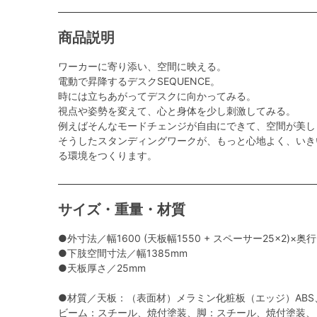
商品説明
ワーカーに寄り添い、空間に映える。
電動で昇降するデスクSEQUENCE。
時には立ちあがってデスクに向かってみる。
視点や姿勢を変えて、心と身体を少し刺激してみる。
例えばそんなモードチェンジが自由にできて、空間が美し
そうしたスタンディングワークが、もっと心地よく、いき
る環境をつくります。
サイズ・重量・材質
●外寸法／幅1600 (天板幅1550 + スペーサー25×2)×奥行
●下肢空間寸法／幅1385mm
●天板厚さ／25mm
●材質／天板：（表面材）メラミン化粧板（エッジ）ABS
ビーム：スチール、焼付塗装、脚：スチール、焼付塗装、