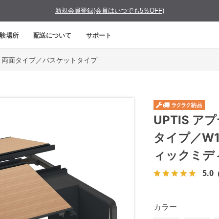
新規会員登録(会員はいつでも5％OFF)
験場所
配送について
サポート
両面タイプ／バスケットタイプ
UPTIS 
タイプ／W
ィックミデ
5.0
カラー