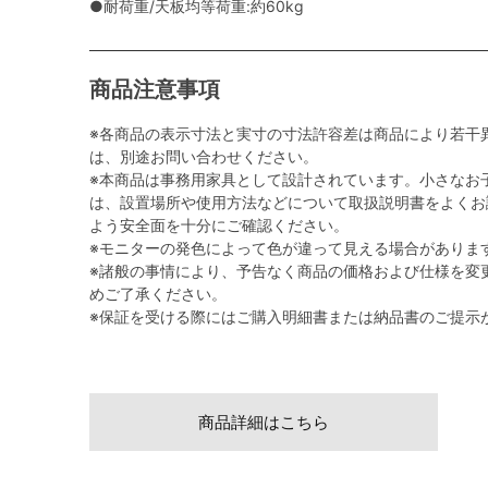
●耐荷重/天板均等荷重:約60kg
商品注意事項
※各商品の表示寸法と実寸の寸法許容差は商品により若干
は、別途お問い合わせください。
※本商品は事務用家具として設計されています。小さなお
は、設置場所や使用方法などについて取扱説明書をよくお
よう安全面を十分にご確認ください。
※モニターの発色によって色が違って見える場合がありま
※諸般の事情により、予告なく商品の価格および仕様を変
めご了承ください。
※保証を受ける際にはご購入明細書または納品書のご提示
商品詳細はこちら