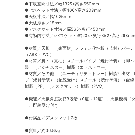
●下肢空間寸法／幅1325×高さ650mm
●バスケット寸法／幅400×高さ308mm
●天板寸法／幅1025mm
●天板厚さ／18mm
●デスクマット寸法／幅565×奥行450mm
●有効内寸法／(バスケット)幅235×奥行352×高さ268m
●材質／天板：（表面材）メラミン化粧板（芯材）パーテ
（ABS・PVC）
●材質／脚：（支柱）スチールパイプ（焼付塗装）（脚ベ
装）（アジャスター）樹脂（エラストマー）
●材質／その他：（ユーティリティトレー）樹脂押出材（
プ（焼付塗装）（配線受け）スチール（焼付塗装）（配線
樹脂（PP）（デスクマット）樹脂（PVC）
●機能／天板角度調節8段階（0度～12度）、天板機構（
ー、配線受け付き
●付属品／デスクマット2枚
●質量／約66.8kg