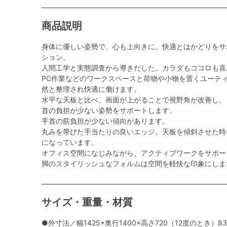
商品説明
身体に優しい姿勢で、心も上向きに。快適とはかどりをサ
ション。
人間工学と実態調査から導きだした、カラダもココロも喜
PC作業などのワークスペースと荷物や小物を置くユーテ
然と整理され快適に働けます。
水平な天板と比べ、画面が上がることで視野角が改善し、
首の負担が少ない姿勢をサポートします。
手首の筋負担が少ない傾向があります。
丸みを帯びた手当たりの良いエッジ。天板を傾斜させた時
になっています。
オフィス空間になじみながら、アクティブワークをサポー
脚のスタイリッシュなフォルムは空間を軽快な印象にしま
サイズ・重量・材質
●外寸法／幅1425×奥行1400×高さ720（12度のとき）83