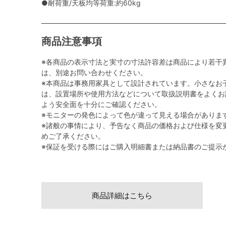
●耐荷重/天板均等荷重:約60kg
商品注意事項
※各商品の表示寸法と実寸の寸法許容差は商品により若干
は、別途お問い合わせください。
※本商品は事務用家具として設計されています。小さなお
は、設置場所や使用方法などについて取扱説明書をよくお
よう安全面を十分にご確認ください。
※モニターの発色によって色が違って見える場合がありま
※諸般の事情により、予告なく商品の価格および仕様を変
めご了承ください。
※保証を受ける際にはご購入明細書または納品書のご提示
商品詳細はこちら