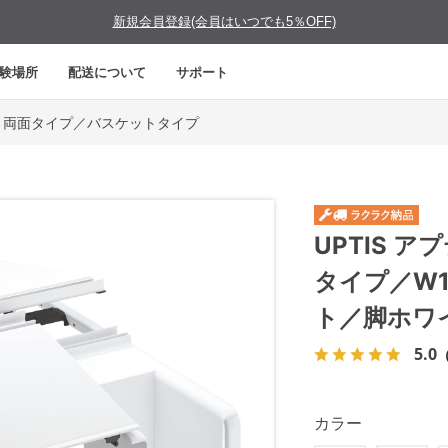
新規会員登録(会員はいつでも5％OFF)
験場所
配送について
サポート
両面タイプ／バスケットタイプ
UPTIS 
タイプ／W
ト／脚ホワ
5.0
カラー