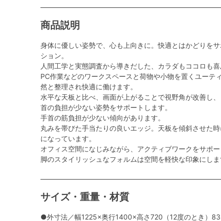
商品説明
身体に優しい姿勢で、心も上向きに。快適とはかどりをサ
ション。
人間工学と実態調査から導きだした、カラダもココロも喜
PC作業などのワークスペースと荷物や小物を置くユーテ
然と整理され快適に働けます。
水平な天板と比べ、画面が上がることで視野角が改善し、
首の負担が少ない姿勢をサポートします。
手首の筋負担が少ない傾向があります。
丸みを帯びた手当たりの良いエッジ。天板を傾斜させた時
になっています。
オフィス空間になじみながら、アクティブワークをサポー
脚のスタイリッシュなフォルムは空間を軽快な印象にしま
サイズ・重量・材質
●外寸法／幅1225×奥行1400×高さ720（12度のとき）83