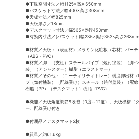
●下肢空間寸法／幅1125×高さ650mm
●バスケット寸法／幅400×高さ308mm
●天板寸法／幅825mm
●天板厚さ／18mm
●デスクマット寸法／幅565×奥行450mm
●有効内寸法／(バスケット)幅235×奥行352×高さ268m
●材質／天板：（表面材）メラミン化粧板（芯材）パーテ
（ABS・PVC）
●材質／脚：（支柱）スチールパイプ（焼付塗装）（脚ベ
装）（アジャスター）樹脂（エラストマー）
●材質／その他：（ユーティリティトレー）樹脂押出材（
プ（焼付塗装）（配線受け）スチール（焼付塗装）（配線
樹脂（PP）（デスクマット）樹脂（PVC）
●機能／天板角度調節8段階（0度～12度）、天板機構（
ー、配線受け付き
●付属品／デスクマット2枚
●質量／約61.6kg