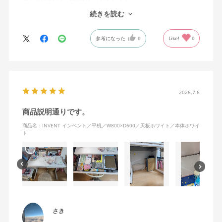
後端に有効ボードやモニターアームをクランプしていますが、ス
続きを読む
チール天板だけあって机の歪みもありません。ただし、クランプ
できる奥行きが3-4cmしかないので、面全体でクランプはできま
参考になった
0
Like!
0
せん。
引き出し関連は比較的スムーズで、机に散らかりがちな日用品が
まとまります。ワイヤレスイヤホンが立てて収納できるくらいの
高さがありますが、足を組むと膝が接触してしまうのが難点。
配送は文句なし。to B向けの流通システムを流用しているのか、早
く丁寧で、凄まじい満足感です。
2026.7.6
商品説明通りです。
商品名：INVENT インベント／平机／W800×D600／天板ホワイト／本体ホワイ
ト
さき