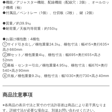
●機能／アジャスター機能、配線機能（配線穴：2個）、オールロッ
ク機構（袖）
●付属品／ペントレー（1個）、仕切板（2枚）、鍵（2個）
●質量／約39.9㎏
●耐荷重／天板均等荷重：約150㎏
●お届け梱包数：4梱包
①サイド引き出し／梱包重量24.3㎏、梱包寸法：幅415×奥行635×
高さ660mm
②脚セット／梱包重量4㎏、梱包寸法：幅695×奥行655×高さ
52mm
③幕板・センター引出／梱包重量4.95㎏、梱包寸法：幅670×奥行
540×高さ90mm
④天板／梱包重量9.2㎏、梱包寸法：幅1030×奥行730×高さ40mm
商品注意事項
※各商品の表示寸法と実寸の寸法許容差は商品により若干異なりま
す。詳細寸法が必要な場合は、別途お問い合わせください。