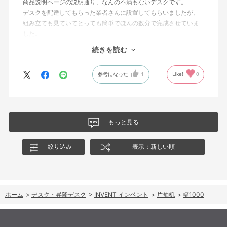
商品説明ページの説明通り、なんの不満もないデスクです。
デスクを配達してもらった業者さんに設置してもらいましたが、
組み立ても見ていてとっても簡単でほんの数分で完成させていま
した。
組み立ては簡単なのにデスクがぐらつくなどは一切なく、とても
続きを読む
しっかりとした作りです。引き出しの動きもとても滑らかです。
商品説明ページの内容通りなので、ネットショッピングでたまに
参考になった
1
Like!
0
ある、「届いた商品が思っていたのと全然違った」ということが
なく、満足しています。
長く使っていきたいと思います。
もっと見る
絞り込み
表示：新しい順
ホーム
>
デスク・昇降デスク
>
INVENT インベント
>
片袖机
>
幅1000