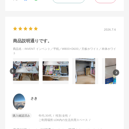
引き出し関連は比較的スムーズで、机に散らかりがちな日用品が
まとまります。ワイヤレスイヤホンが立てて収納できるくらいの
高さがありますが、足を組むと膝が接触してしまうのが難点。
配送は文句なし。to B向けの流通システムを流用しているのか、早
く丁寧で、凄まじい満足感です。
2026.7.6
商品説明通りです。
商品名：INVENT インベント／平机／W800×D600／天板ホワイト／本体ホワイ
ト
さき
購入確認済み
年代:
30代
性別:
女性
ご利用場所:
LDK内の生活共用スペース