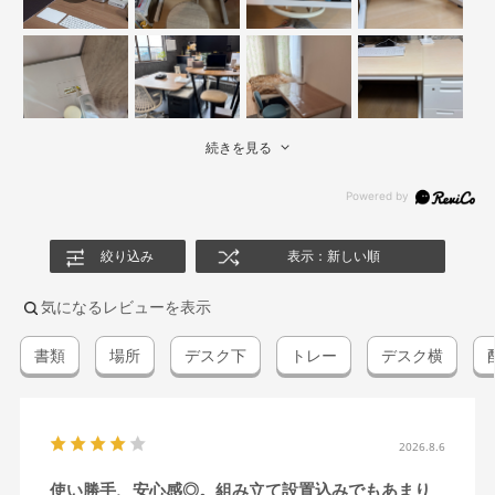
続きを見る
絞り込み
表示：新しい順
気になるレビューを表示
書類
場所
デスク下
トレー
デスク横
2026.8.6
使い勝手、安心感◎。組み立て設置込みでもあまり