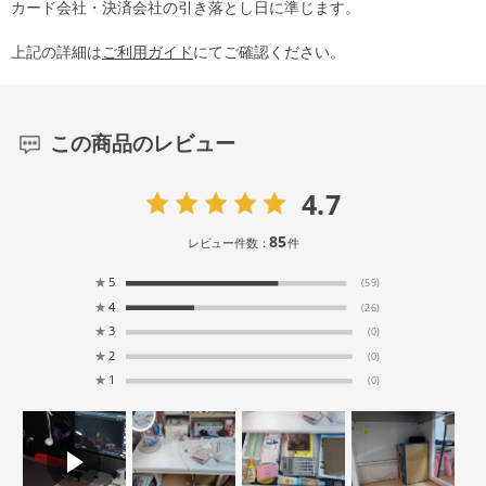
カード会社・決済会社の引き落とし日に準じます。
上記の詳細は
ご利用ガイド
にてご確認ください。
この商品のレビュー
4.7
85
レビュー件数：
件
★
5
(59)
★
4
(26)
★
3
(0)
★
2
(0)
★
1
(0)