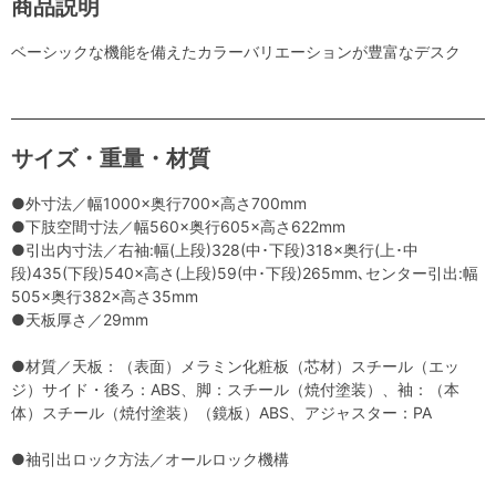
商品説明
ベーシックな機能を備えたカラーバリエーションが豊富なデスク
サイズ・重量・材質
●外寸法／幅1000×奥行700×高さ700mm
●下肢空間寸法／幅560×奥行605×高さ622mm
●引出内寸法／右袖:幅(上段)328(中･下段)318×奥行(上･中
段)435(下段)540×高さ(上段)59(中･下段)265mm､センター引出:幅
505×奥行382×高さ35mm
●天板厚さ／29mm
●材質／天板：（表面）メラミン化粧板（芯材）スチール（エッ
ジ）サイド・後ろ：ABS、脚：スチール（焼付塗装）、袖：（本
体）スチール（焼付塗装）（鏡板）ABS、アジャスター：PA
●袖引出ロック方法／オールロック機構