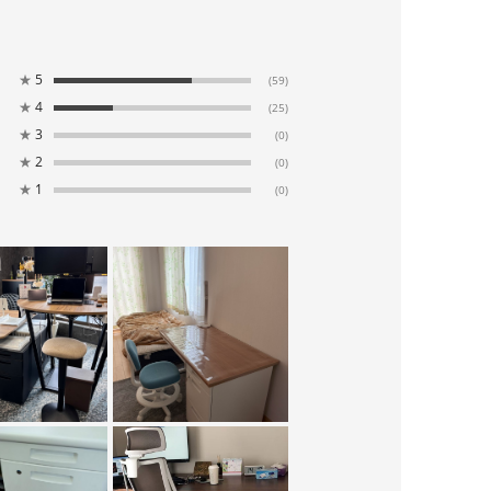
★
5
(59)
★
4
(25)
★
3
(0)
★
2
(0)
★
1
(0)