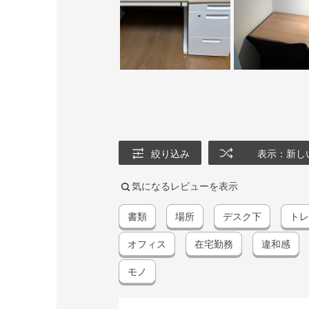
絞り込み
表示：新し
気になるレビューを表示
書類
場所
デスク下
トレ
オフィス
在宅勤務
違和感
モノ