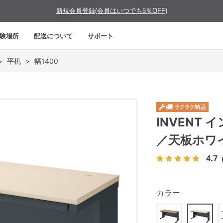
新規会員登録(会員はいつでも5％OFF)
験場所
配送について
サポート
>
平机
>
幅1400
INVENT 
／天板ホワ
4.7
カラー