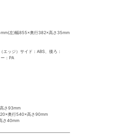
mm(左)幅855×奥行382×高さ35mm
（エッジ）サイド：ABS、後ろ：
ー：PA
高さ93mm
0×奥行540×高さ90mm
高さ40mm