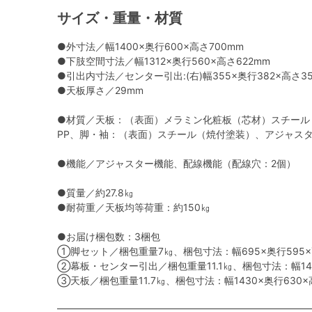
サイズ・重量・材質
●外寸法／幅1400×奥行600×高さ700mm
●下肢空間寸法／幅1312×奥行560×高さ622mm
●引出内寸法／センター引出:(右)幅355×奥行382×高さ35
●天板厚さ／29mm
●材質／天板：（表面）メラミン化粧板（芯材）スチール
PP、脚・袖：（表面）スチール（焼付塗装）、アジャスタ
●機能／アジャスター機能、配線機能（配線穴：2個）
●質量／約27.8㎏
●耐荷重／天板均等荷重：約150㎏
●お届け梱包数：3梱包
①脚セット／梱包重量7㎏、梱包寸法：幅695×奥行595×
②幕板・センター引出／梱包重量11.1㎏、梱包寸法：幅142
③天板／梱包重量11.7㎏、梱包寸法：幅1430×奥行630×