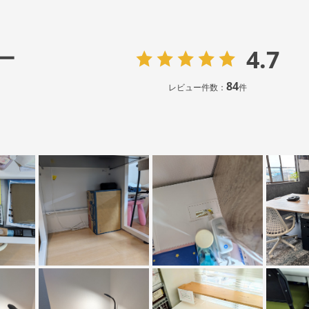
4.7
ー
84
レビュー件数：
件