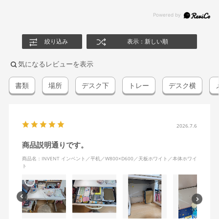
絞り込み
表示：新しい順
気になるレビューを表示
書類
場所
デスク下
トレー
デスク横
2026.7.6
商品説明通りです。
商品名：INVENT インベント／平机／W800×D600／天板ホワイト／本体ホワイ
ト