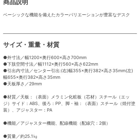
商品説明
ベーシックな機能を備えたカラーバリエーションが豊富なデスク
サイズ・重量・材質
●外寸法／幅1200×奥行600×高さ700mm
●下肢空間寸法／幅1112×奥行560×高さ622mm
●引出内寸法／センター引出:(右)幅355×奥行382×高さ35mm(左)
幅655×奥行382×高さ35mm
●天板厚さ／29mm
●材質／天板：（表面）メラミン化粧板（芯材）スチール（エッ
ジ）サイド：ABS、後ろ：PP、脚・袖：（表面）スチール（焼付塗
装）、アジャスター：PA
●機能／アジャスター機能、配線機能（配線穴：2個）
●質量／約25.1㎏