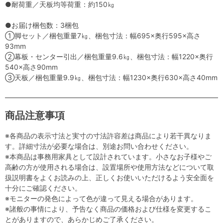
●耐荷重／天板均等荷重：約150㎏
●お届け梱包数：3梱包
①脚セット／梱包重量7㎏、梱包寸法：幅695×奥行595×高さ
93mm
②幕板・センター引出／梱包重量9.6㎏、梱包寸法：幅1220×奥行
540×高さ90mm
③天板／梱包重量9.9㎏、梱包寸法：幅1230×奥行630×高さ40mm
商品注意事項
※各商品の表示寸法と実寸の寸法許容差は商品により若干異なりま
す。詳細寸法が必要な場合は、別途お問い合わせください。
※本商品は事務用家具として設計されています。小さなお子様やご
高齢の方が使用される場合は、設置場所や使用方法などについて取
扱説明書をよくお読みの上、正しくお使いいただけるよう安全面を
十分にご確認ください。
※モニターの発色によって色が違って見える場合があります。
※諸般の事情により、予告なく商品の価格および仕様を変更するこ
とがありますので、あらかじめご了承ください。