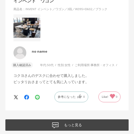
インベント ワゴン
商品名：INVENT インベント／ワゴン／3段／W395×D602／ブラック
no name
購入確認済み
年代:
50代
性別:
女性
ご利用場所:
事務所・オフィス
コクヨさんのデスクに合わせて購入しました。
ピッタリおさまってとても気に入っています。
参考になった
0
Like!
0
もっと見る