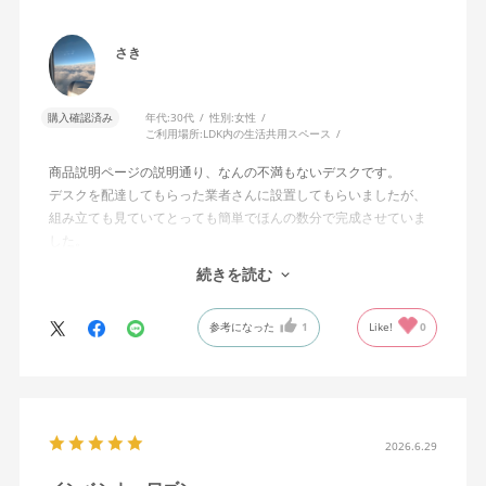
さき
購入確認済み
年代:
30代
性別:
女性
ご利用場所:
LDK内の生活共用スペース
商品説明ページの説明通り、なんの不満もないデスクです。
デスクを配達してもらった業者さんに設置してもらいましたが、
組み立ても見ていてとっても簡単でほんの数分で完成させていま
した。
組み立ては簡単なのにデスクがぐらつくなどは一切なく、とても
続きを読む
しっかりとした作りです。引き出しの動きもとても滑らかです。
商品説明ページの内容通りなので、ネットショッピングでたまに
参考になった
1
Like!
0
ある、「届いた商品が思っていたのと全然違った」ということが
なく、満足しています。
長く使っていきたいと思います。
2026.6.29