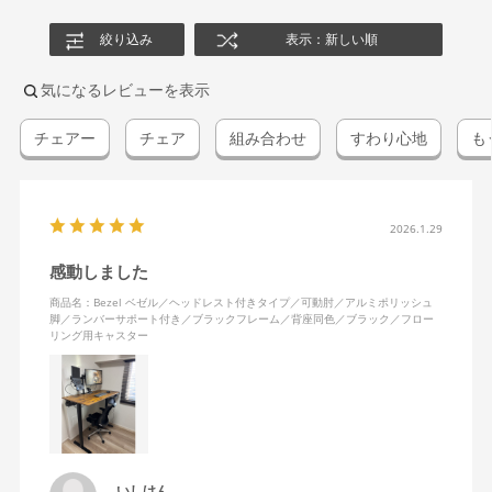
絞り込み
表示：新しい順
気になるレビューを表示
チェアー
チェア
組み合わせ
すわり心地
も
2026.1.29
感動しました
商品名：Bezel ベゼル／ヘッドレスト付きタイプ／可動肘／アルミポリッシュ
脚／ランバーサポート付き／ブラックフレーム／背座同色／ブラック／フロー
リング用キャスター
いしけん