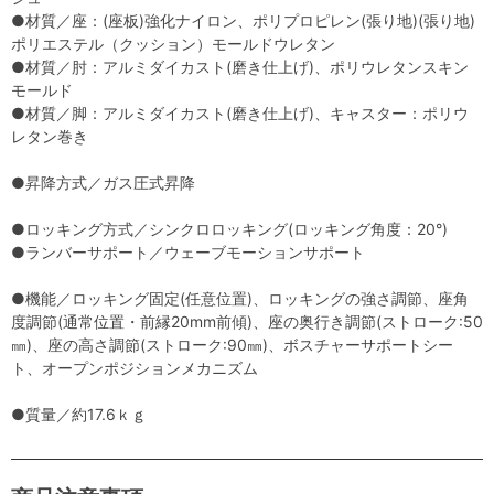
●材質／座：(座板)強化ナイロン、ポリプロピレン(張り地)(張り地)
ポリエステル（クッション）モールドウレタン
●材質／肘：アルミダイカスト(磨き仕上げ)、ポリウレタンスキン
モールド
●材質／脚：アルミダイカスト(磨き仕上げ)、キャスター：ポリウ
レタン巻き
●昇降方式／ガス圧式昇降
●ロッキング方式／シンクロロッキング(ロッキング角度：20°)
●ランバーサポート／ウェーブモーションサポート
●機能／ロッキング固定(任意位置)、ロッキングの強さ調節、座角
度調節(通常位置・前縁20mm前傾)、座の奥行き調節(ストローク:50
㎜)、座の高さ調節(ストローク:90㎜)、ボスチャーサポートシー
ト、オープンポジションメカニズム
●質量／約17.6ｋｇ