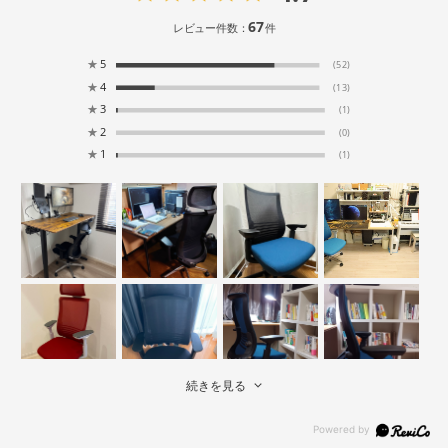
67
レビュー件数：
件
★
5
(52)
★
4
(13)
★
3
(1)
★
2
(0)
★
1
(1)
続きを見る