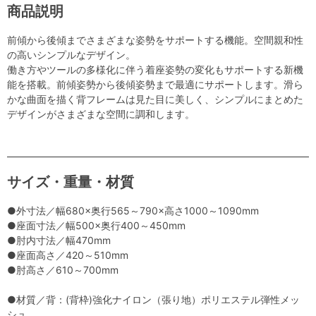
商品説明
前傾から後傾までさまざまな姿勢をサポートする機能。空間親和性
の高いシンプルなデザイン。
働き方やツールの多様化に伴う着座姿勢の変化もサポートする新機
能を搭載。前傾姿勢から後傾姿勢まで最適にサポートします。滑ら
かな曲面を描く背フレームは見た目に美しく、シンプルにまとめた
デザインがさまざまな空間に調和します。
サイズ・重量・材質
●外寸法／幅680×奥行565～790×高さ1000～1090mm
●座面寸法／幅500×奥行400～450mm
●肘内寸法／幅470mm
●座面高さ／420～510mm
●肘高さ／610～700mm
●材質／背：(背枠)強化ナイロン（張り地）ポリエステル弾性メッ
シュ