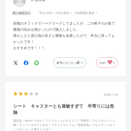
購入確認済み
年代:
30代
性別:
男性
ご利用場所:
書斎
前職のオフィスでハードワークしてましたが、この椅子のお陰で
腰痛の悩みは無かったので購入しました。
懐かしさと居心地の良さと腰痛も改善したので、本当に買ってよ
かったです！
おすすめです！！！
参考になった
0
Like!
0
2026.1.29
シート キャスターとも過敏すぎて 年寄りには危
険
商品名：Bezel ベゼル／ファンクショナルタイプ／可動肘／アルミポリッシュ
脚／ランバーサポート付き／ブラックフレーム／背座同色／プルシアンブルー
／フローリング用キャスター