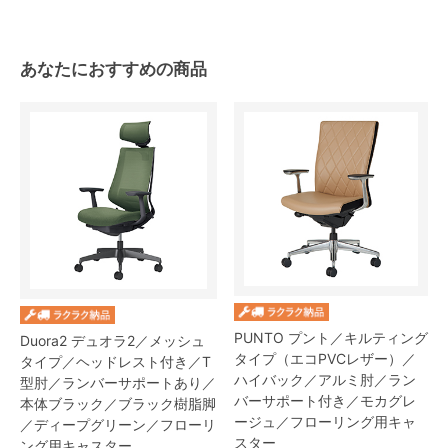
あなたにおすすめの商品
PUNTO プント／キルティング
Duora2 デュオラ2／メッシュ
タイプ（エコPVCレザー）／
タイプ／ヘッドレスト付き／T
ハイバック／アルミ肘／ラン
型肘／ランバーサポートあり／
バーサポート付き／モカグレ
本体ブラック／ブラック樹脂脚
ージュ／フローリング用キャ
／ディープグリーン／フローリ
スター
ング用キャスター