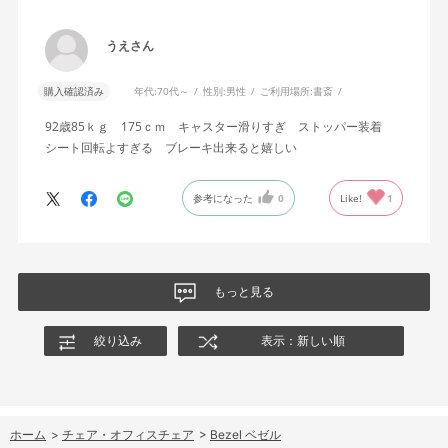
うえさん
購入確認済み
年代:
70代～
性別:
男性
ご利用場所:
書斎
92歳85ｋｇ 175ｃｍ キャスター滑りすぎ ストッパー装着
シート回転よすぎる ブレーキ出来ると嬉しい
参考になった
0
Like!
1
もっと見る
絞り込み
表示：新しい順
ホーム
>
チェア・オフィスチェア
>
Bezel ベゼル