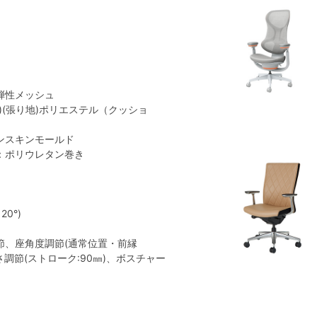
弾性メッシュ
)(張り地)ポリエステル（クッショ
ンスキンモールド
：ポリウレタン巻き
0°)
節、座角度調節(通常位置・前縁
さ調節(ストローク:90㎜)、ボスチャー