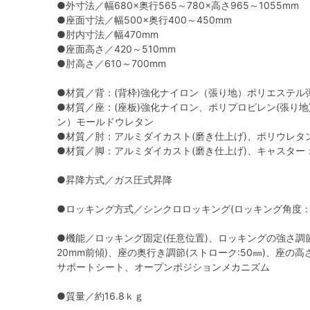
●外寸法／幅680×奥行565～780×高さ965～1055mm
●座面寸法／幅500×奥行400～450mm
●肘内寸法／幅470mm
●座面高さ／420～510mm
●肘高さ／610～700mm
●材質／背：(背枠)強化ナイロン（張り地）ポリエステル
●材質／座：(座板)強化ナイロン、ポリプロピレン(張り地
ン）モールドウレタン
●材質／肘：アルミダイカスト(磨き仕上げ)、ポリウレタ
●材質／脚：アルミダイカスト(磨き仕上げ)、キャスター
●昇降方式／ガス圧式昇降
●ロッキング方式／シンクロロッキング(ロッキング角度：2
●機能／ロッキング固定(任意位置)、ロッキングの強さ調
20mm前傾)、座の奥行き調節(ストローク:50㎜)、座の高
サポートシート、オープンポジションメカニズム
●質量／約16.8ｋｇ