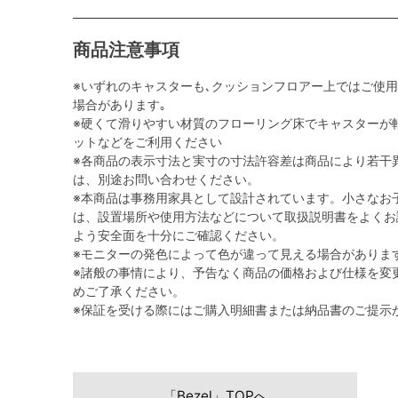
商品注意事項
※いずれのキャスターも､クッションフロアー上ではご使
場合があります｡
※硬くて滑りやすい材質のフローリング床でキャスターが
ットなどをご利用ください
※各商品の表示寸法と実寸の寸法許容差は商品により若干
は、別途お問い合わせください。
※本商品は事務用家具として設計されています。小さなお
は、設置場所や使用方法などについて取扱説明書をよくお
よう安全面を十分にご確認ください。
※モニターの発色によって色が違って見える場合がありま
※諸般の事情により、予告なく商品の価格および仕様を変
めご了承ください。
※保証を受ける際にはご購入明細書または納品書のご提示
「Bezel」TOPへ