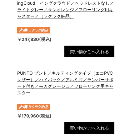
ingCloud イングクラウド／ヘッドレストなし／
ライトグレー／サンオレンジ／フローリング用キ
ャスター／［ラクラク納品］
￥247,830(税込)
買い物かごへ入れる
PUNTO プント／キルティングタイプ（エコPVC
レザー）／ハイバック／アルミ肘／ランバーサポ
ート付き／モカグレージュ／フローリング用キャ
スター
￥179,960(税込)
買い物かごへ入れる