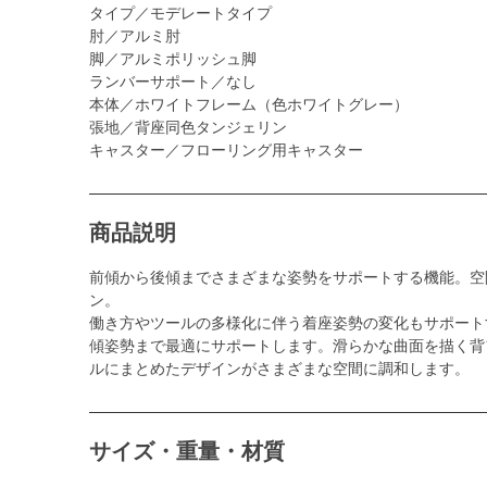
タイプ／モデレートタイプ
肘／アルミ肘
脚／アルミポリッシュ脚
ランバーサポート／なし
本体／ホワイトフレーム（色ホワイトグレー）
張地／背座同色タンジェリン
キャスター／フローリング用キャスター
商品説明
前傾から後傾までさまざまな姿勢をサポートする機能。空
ン。
働き方やツールの多様化に伴う着座姿勢の変化もサポート
傾姿勢まで最適にサポートします。滑らかな曲面を描く背
ルにまとめたデザインがさまざまな空間に調和します。
サイズ・重量・材質