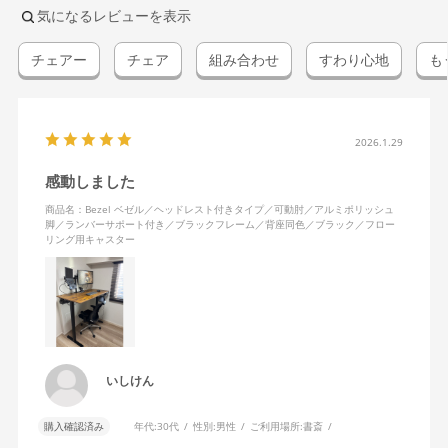
気になるレビューを表示
チェアー
チェア
組み合わせ
すわり心地
も
2026.1.29
感動しました
商品名：Bezel ベゼル／ヘッドレスト付きタイプ／可動肘／アルミポリッシュ
脚／ランバーサポート付き／ブラックフレーム／背座同色／ブラック／フロー
リング用キャスター
いしけん
購入確認済み
年代:
30代
性別:
男性
ご利用場所:
書斎