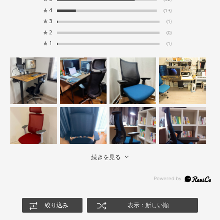
★
4
(13)
★
3
(1)
★
2
(0)
★
1
(1)
続きを見る
絞り込み
表示：新しい順