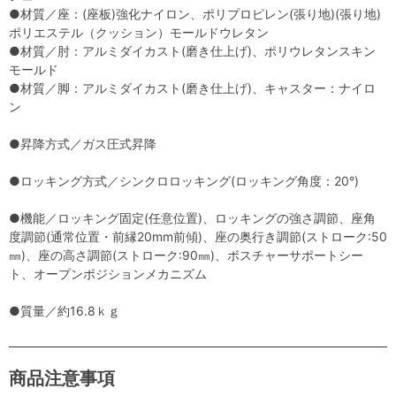
●材質／座：(座板)強化ナイロン、ポリプロピレン(張り地)(張り地)
ポリエステル（クッション）モールドウレタン
●材質／肘：アルミダイカスト(磨き仕上げ)、ポリウレタンスキン
モールド
●材質／脚：アルミダイカスト(磨き仕上げ)、キャスター：ナイロ
ン
●昇降方式／ガス圧式昇降
●ロッキング方式／シンクロロッキング(ロッキング角度：20°)
●機能／ロッキング固定(任意位置)、ロッキングの強さ調節、座角
度調節(通常位置・前縁20mm前傾)、座の奥行き調節(ストローク:50
㎜)、座の高さ調節(ストローク:90㎜)、ボスチャーサポートシー
ト、オープンポジションメカニズム
●質量／約16.8ｋｇ
商品注意事項