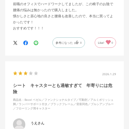
前職のオフィスでハードワークしてましたが、この椅子のお陰で
腰痛の悩みは無かったので購入しました。
懐かしさと居心地の良さと腰痛も改善したので、本当に買ってよ
かったです！
おすすめです！！！
参考になった
0
Like!
0
2026.1.29
シート キャスターとも過敏すぎて 年寄りには危
険
商品名：Bezel ベゼル／ファンクショナルタイプ／可動肘／アルミポリッシュ
脚／ランバーサポート付き／ブラックフレーム／背座同色／プルシアンブルー
／フローリング用キャスター
うえさん