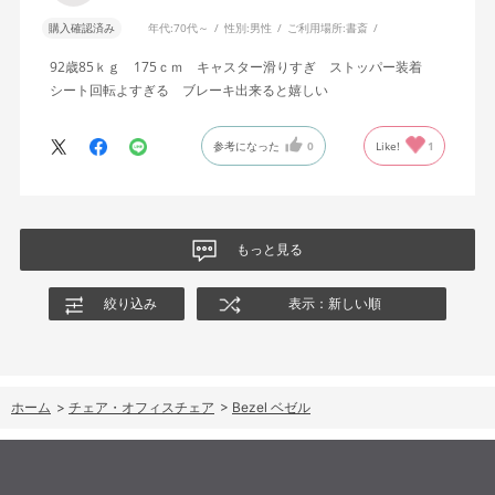
購入確認済み
年代:
70代～
性別:
男性
ご利用場所:
書斎
92歳85ｋｇ 175ｃｍ キャスター滑りすぎ ストッパー装着
シート回転よすぎる ブレーキ出来ると嬉しい
参考になった
0
Like!
1
もっと見る
絞り込み
表示：新しい順
ホーム
>
チェア・オフィスチェア
>
Bezel ベゼル