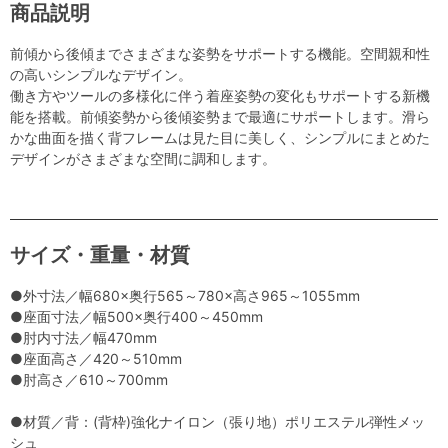
商品説明
前傾から後傾までさまざまな姿勢をサポートする機能。空間親和性
の高いシンプルなデザイン。
働き方やツールの多様化に伴う着座姿勢の変化もサポートする新機
能を搭載。前傾姿勢から後傾姿勢まで最適にサポートします。滑ら
かな曲面を描く背フレームは見た目に美しく、シンプルにまとめた
デザインがさまざまな空間に調和します。
サイズ・重量・材質
●外寸法／幅680×奥行565～780×高さ965～1055mm
●座面寸法／幅500×奥行400～450mm
●肘内寸法／幅470mm
●座面高さ／420～510mm
●肘高さ／610～700mm
●材質／背：(背枠)強化ナイロン（張り地）ポリエステル弾性メッ
シュ