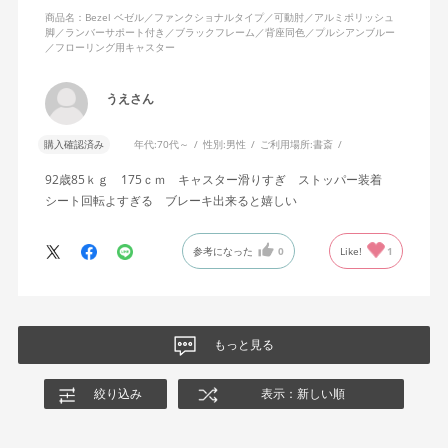
商品名：Bezel ベゼル／ファンクショナルタイプ／可動肘／アルミポリッシュ
脚／ランバーサポート付き／ブラックフレーム／背座同色／プルシアンブルー
／フローリング用キャスター
うえさん
購入確認済み
年代:
70代～
性別:
男性
ご利用場所:
書斎
92歳85ｋｇ 175ｃｍ キャスター滑りすぎ ストッパー装着
シート回転よすぎる ブレーキ出来ると嬉しい
参考になった
0
Like!
1
もっと見る
絞り込み
表示：新しい順