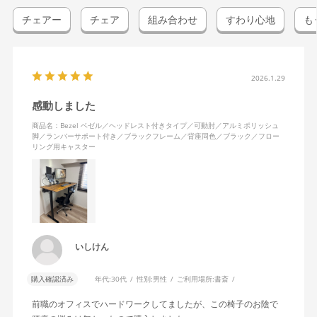
チェアー
チェア
組み合わせ
すわり心地
も
2026.1.29
感動しました
商品名：Bezel ベゼル／ヘッドレスト付きタイプ／可動肘／アルミポリッシュ
脚／ランバーサポート付き／ブラックフレーム／背座同色／ブラック／フロー
リング用キャスター
いしけん
購入確認済み
年代:
30代
性別:
男性
ご利用場所:
書斎
前職のオフィスでハードワークしてましたが、この椅子のお陰で