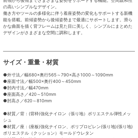
前傾から後傾までさまざまな姿勢をサポートする機能。空間親和性
の高いシンプルなデザイン。
働き方やツールの多様化に伴う着座姿勢の変化もサポートする新機
能を搭載。前傾姿勢から後傾姿勢まで最適にサポートします。滑ら
かな曲面を描く背フレームは見た目に美しく、シンプルにまとめた
デザインがさまざまな空間に調和します。
サイズ・重量・材質
●外寸法／幅680×奥行565～790×高さ1000～1090mm
●座面寸法／幅500×奥行400～450mm
●肘内寸法／幅470mm
●座面高さ／420～510mm
●肘高さ／620～810mm
●材質／背：(背枠)強化ナイロン（張り地）ポリエステル弾性メッ
シュ
●材質／座：(座板)強化ナイロン、ポリプロピレン(張り地)(張り地)
ポリエステル（クッション）モールドウレタン