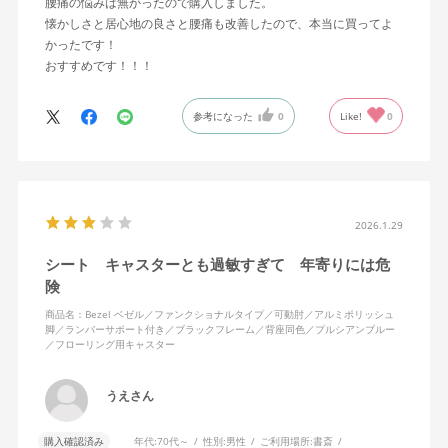
腰痛の悩みは無かったので購入しました。
懐かしさと居心地の良さと腰痛も改善したので、本当に買ってよ
かったです！
おすすめです！！！
参考になった
0
Like!
0
2026.1.29
シート キャスターとも過敏すぎて 年寄りには危
険
商品名：Bezel ベゼル／ファンクショナルタイプ／可動肘／アルミポリッシュ
脚／ランバーサポート付き／ブラックフレーム／背座同色／プルシアンブルー
／フローリング用キャスター
うえさん
購入確認済み
年代:
70代～
性別:
男性
ご利用場所:
書斎