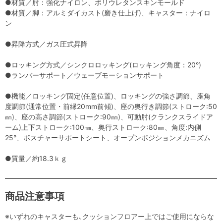
●材質／肘：強化ナイロン、ポリウレタンスキンモールド
●材質／脚：アルミダイカスト(磨き仕上げ)、キャスター：ナイロ
ン
●昇降方式／ガス圧式昇降
●ロッキング方式／シンクロロッキング(ロッキング角度：20°)
●ランバーサポート／ウェーブモーションサポート
●機能／ロッキング固定(任意位置)、ロッキングの強さ調節、座角
度調節(通常位置・前縁20mm前傾)、座の奥行き調節(ストローク:50
㎜)、座の高さ調節(ストローク:90㎜)、可動肘(クランクスライドア
ーム)上下ストローク:100㎜、奥行ストローク:80㎜、角度:内側
25°、ボスチャーサポートシート、オープンポジションメカニズム
●質量／約18.3ｋｇ
商品注意事項
※いずれのキャスターも､クッションフロアー上ではご使用にならな