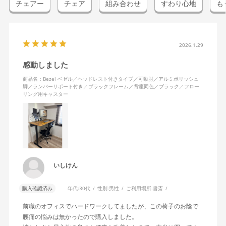
チェアー
チェア
組み合わせ
すわり心地
も
2026.1.29
感動しました
商品名：Bezel ベゼル／ヘッドレスト付きタイプ／可動肘／アルミポリッシュ
脚／ランバーサポート付き／ブラックフレーム／背座同色／ブラック／フロー
リング用キャスター
いしけん
購入確認済み
年代:
30代
性別:
男性
ご利用場所:
書斎
前職のオフィスでハードワークしてましたが、この椅子のお陰で
腰痛の悩みは無かったので購入しました。