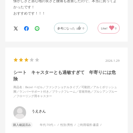
懐かしさと居心地の良さと腰痛も改善したので、本当に買ってよ
かったです！
おすすめです！！！
参考になった
0
Like!
0
2026.1.29
シート キャスターとも過敏すぎて 年寄りには危
険
商品名：Bezel ベゼル／ファンクショナルタイプ／可動肘／アルミポリッシュ
脚／ランバーサポート付き／ブラックフレーム／背座同色／プルシアンブルー
／フローリング用キャスター
うえさん
購入確認済み
年代:
70代～
性別:
男性
ご利用場所:
書斎