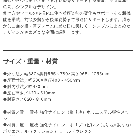
前傾から後傾までさまざまな姿勢をサポートする機能。空間親和性
の高いシンプルなデザイン。
働き方やツールの多様化に伴う着座姿勢の変化もサポートする新機
能を搭載。前傾姿勢から後傾姿勢まで最適にサポートします。滑ら
かな曲面を描く背フレームは見た目に美しく、シンプルにまとめた
デザインがさまざまな空間に調和します。
サイズ・重量・材質
●外寸法／幅680×奥行565～780×高さ965～1055mm
●座面寸法／幅500×奥行400～450mm
●肘内寸法／幅470mm
●座面高さ／420～510mm
●肘高さ／620～810mm
●材質／背：(背枠)強化ナイロン（張り地）ポリエステル弾性メッ
シュ
●材質／座：(座板)強化ナイロン、ポリプロピレン(張り地)(張り地)
ポリエステル（クッション）モールドウレタン