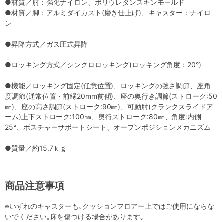
●材質／肘：強化ナイロン、ポリウレタンスキンモールド
●材質／脚：アルミダイカスト(磨き仕上げ)、キャスター：ナイロ
ン
●昇降方式／ガス圧式昇降
●ロッキング方式／シンクロロッキング(ロッキング角度：20°)
●機能／ロッキング固定(任意位置)、ロッキングの強さ調節、座角
度調節(通常位置・前縁20mm前傾)、座の奥行き調節(ストローク:50
㎜)、座の高さ調節(ストローク:90㎜)、可動肘(クランクスライドア
ーム)上下ストローク:100㎜、奥行ストローク:80㎜、角度:内側
25°、ボスチャーサポートシート、オープンポジションメカニズム
●質量／約15.7ｋｇ
商品注意事項
※いずれのキャスターも､クッションフロアー上ではご使用にならな
いでください｡床を傷つける場合があります｡