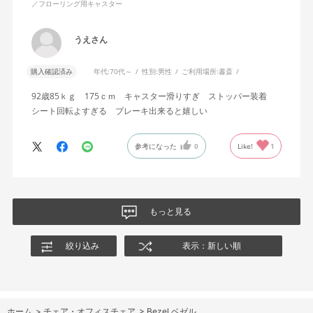
／フローリング用キャスター
うえさん
購入確認済み
年代:
70代～
性別:
男性
ご利用場所:
書斎
92歳85ｋｇ 175ｃｍ キャスター滑りすぎ ストッパー装着
シート回転よすぎる ブレーキ出来ると嬉しい
参考になった
0
Like!
1
もっと見る
絞り込み
表示：新しい順
ホーム
>
チェア・オフィスチェア
>
Bezel ベゼル