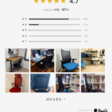
4.7
67
レビュー件数：
件
★
5
(52)
★
4
(13)
★
3
(1)
★
2
(0)
★
1
(1)
続きを見る