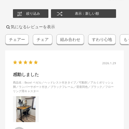
絞り込み
表示：新しい順
気になるレビューを表示
チェアー
チェア
組み合わせ
すわり心地
も
2026.1.29
感動しました
商品名：Bezel ベゼル／ヘッドレスト付きタイプ／可動肘／アルミポリッシュ
脚／ランバーサポート付き／ブラックフレーム／背座同色／ブラック／フロー
リング用キャスター