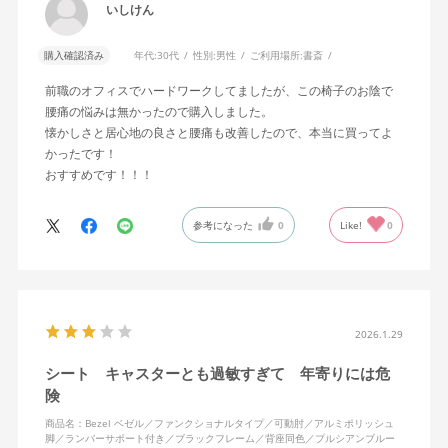
いしけん
購入確認済み
年代:
30代
性別:
男性
ご利用場所:
書斎
前職のオフィスでハードワークしてましたが、この椅子のお陰で
腰痛の悩みは無かったので購入しました。
懐かしさと居心地の良さと腰痛も改善したので、本当に買ってよ
かったです！
おすすめです！！！
参考になった
0
Like!
0
2026.1.29
シート キャスターとも過敏すぎて 年寄りには危
険
商品名：Bezel ベゼル／ファンクショナルタイプ／可動肘／アルミポリッシュ
脚／ランバーサポート付き／ブラックフレーム／背座同色／プルシアンブルー