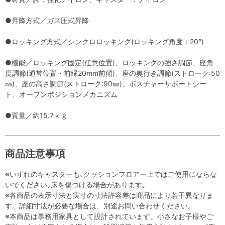
●昇降方式／ガス圧式昇降
●ロッキング方式／シンクロロッキング(ロッキング角度：20°)
●機能／ロッキング固定(任意位置)、ロッキングの強さ調節、座角
度調節(通常位置・前縁20mm前傾)、座の奥行き調節(ストローク:50
㎜)、座の高さ調節(ストローク:90㎜)、ボスチャーサポートシー
ト、オープンポジションメカニズム
●質量／約15.7ｋｇ
商品注意事項
※いずれのキャスターも､クッションフロアー上ではご使用にならな
いでください｡床を傷つける場合があります｡
※各商品の表示寸法と実寸の寸法許容差は商品により若干異なりま
す。詳細寸法が必要な場合は、別途お問い合わせください。
※本商品は事務用家具として設計されています。小さなお子様やご