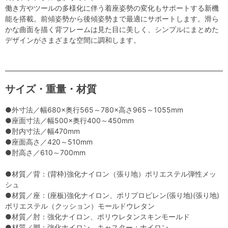
働き方やツールの多様化に伴う着座姿勢の変化もサポートする新機
能を搭載。前傾姿勢から後傾姿勢まで最適にサポートします。滑ら
かな曲面を描く背フレームは見た目に美しく、シンプルにまとめた
デザインがさまざまな空間に調和します。
サイズ・重量・材質
●外寸法／幅680×奥行565～780×高さ965～1055mm
●座面寸法／幅500×奥行400～450mm
●肘内寸法／幅470mm
●座面高さ／420～510mm
●肘高さ／610～700mm
●材質／背：(背枠)強化ナイロン（張り地）ポリエステル弾性メッ
シュ
●材質／座：(座板)強化ナイロン、ポリプロピレン(張り地)(張り地)
ポリエステル（クッション）モールドウレタン
●材質／肘：強化ナイロン、ポリウレタンスキンモールド
●材質／脚：強化ナイロン、キャスター：ナイロン