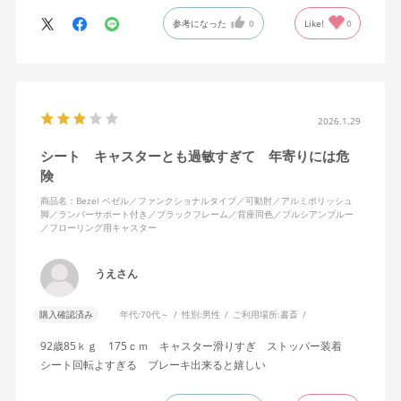
参考になった
0
Like!
0
2026.1.29
シート キャスターとも過敏すぎて 年寄りには危
険
商品名：Bezel ベゼル／ファンクショナルタイプ／可動肘／アルミポリッシュ
脚／ランバーサポート付き／ブラックフレーム／背座同色／プルシアンブルー
／フローリング用キャスター
うえさん
購入確認済み
年代:
70代～
性別:
男性
ご利用場所:
書斎
92歳85ｋｇ 175ｃｍ キャスター滑りすぎ ストッパー装着
シート回転よすぎる ブレーキ出来ると嬉しい