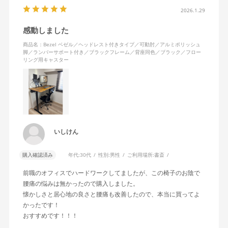
2026.1.29
感動しました
商品名：Bezel ベゼル／ヘッドレスト付きタイプ／可動肘／アルミポリッシュ
脚／ランバーサポート付き／ブラックフレーム／背座同色／ブラック／フロー
リング用キャスター
いしけん
購入確認済み
年代:
30代
性別:
男性
ご利用場所:
書斎
前職のオフィスでハードワークしてましたが、この椅子のお陰で
腰痛の悩みは無かったので購入しました。
懐かしさと居心地の良さと腰痛も改善したので、本当に買ってよ
かったです！
おすすめです！！！