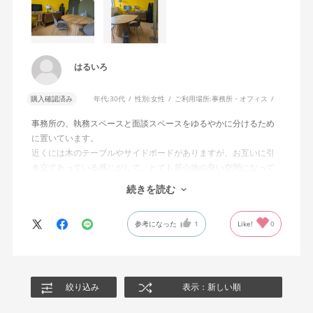
はるいろ
購入確認済み
年代:
30代
性別:
女性
ご利用場所:
事務所・オフィス
事務所の、執務スペースと面談スペースをゆるやかに分けるため
に置いています。
近くには木のテーブルやサイドボードがありますが、お互いに引
き立てあっている感じがして、とても居心地の良い空間になって
います。
続きを読む
簡単に動くので、位置の調整も簡単。
高さは充分あるけれど、圧迫感は少なくて、ちょうどよいなと感
参考になった
1
Like!
0
じています。
音も吸収してくれているのか、面談スペースでZoomをしている人
がいても、執務室で作業をしていても気にならないところも、素
晴らしいなと思います。
絞り込み
表示：新しい順