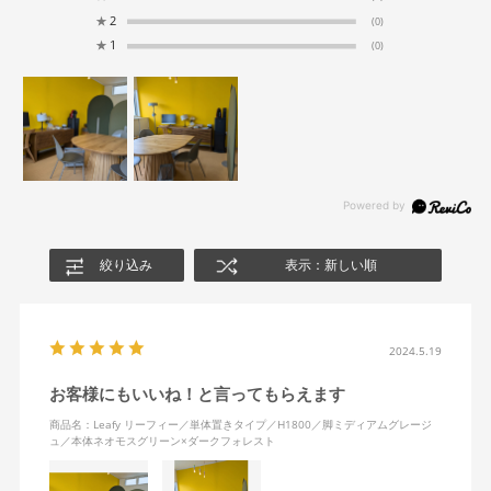
★
2
(0)
★
1
(0)
絞り込み
表示：新しい順
2024.5.19
お客様にもいいね！と言ってもらえます
商品名：Leafy リーフィー／単体置きタイプ／H1800／脚ミディアムグレージ
ュ／本体ネオモスグリーン×ダークフォレスト