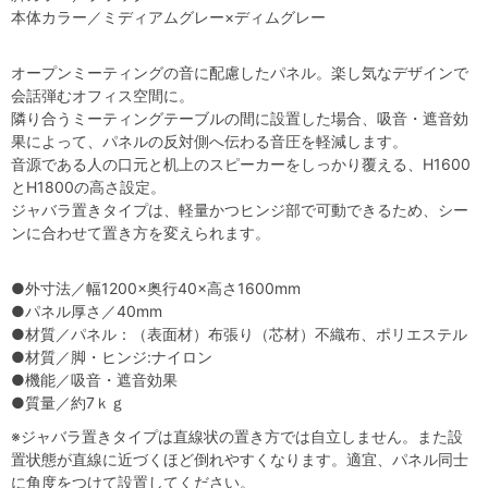
本体カラー／ミディアムグレー×ディムグレー
オープンミーティングの音に配慮したパネル。楽し気なデザインで
会話弾むオフィス空間に。
隣り合うミーティングテーブルの間に設置した場合、吸音・遮音効
果によって、パネルの反対側へ伝わる音圧を軽減します。
音源である人の口元と机上のスピーカーをしっかり覆える、H1600
とH1800の高さ設定。
ジャバラ置きタイプは、軽量かつヒンジ部で可動できるため、シー
ンに合わせて置き方を変えられます。
●外寸法／幅1200×奥行40×高さ1600mm
●パネル厚さ／40mm
●材質／パネル：（表面材）布張り（芯材）不織布、ポリエステル
●材質／脚・ヒンジ:ナイロン
●機能／吸音・遮音効果
●質量／約7ｋｇ
※ジャバラ置きタイプは直線状の置き方では自立しません。また設
置状態が直線に近づくほど倒れやすくなります。適宜、パネル同士
に角度をつけて設置してください。