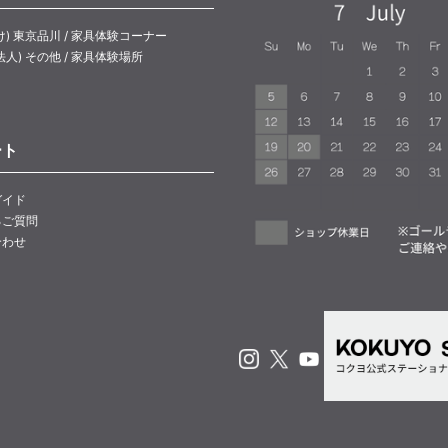
け) 東京品川 / 家具体験コーナー
法人) その他 / 家具体験場所
ート
ガイド
るご質問
合わせ
Instagram
X
Youtube