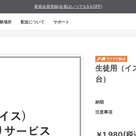
新規会員登録(会員はいつでも5％OFF)
験場所
配送について
サポート
生徒用（イ
台）
納期
注意事項
￥1,980(税