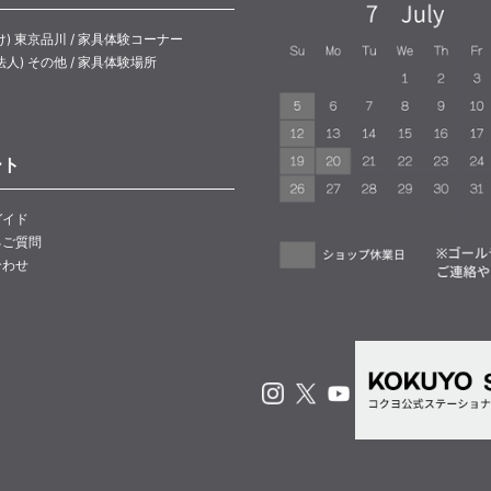
け) 東京品川 / 家具体験コーナー
法人) その他 / 家具体験場所
ート
ガイド
るご質問
合わせ
Instagram
X
Youtube