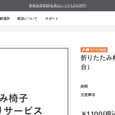
新規会員登録(会員はいつでも5％OFF)
験場所
配送について
サポート
折りたたみ
台）
納期
注意事項
￥1,100(税