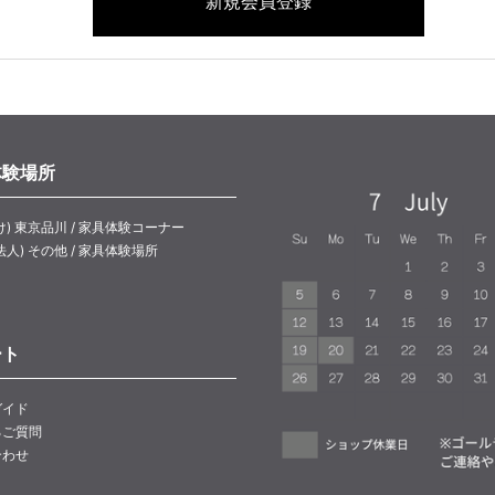
体験場所
け) 東京品川 / 家具体験コーナー
法人) その他 / 家具体験場所
ート
ガイド
るご質問
合わせ