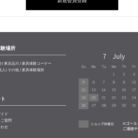
体験場所
け) 東京品川 / 家具体験コーナー
法人) その他 / 家具体験場所
ート
ガイド
るご質問
合わせ