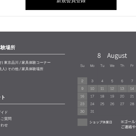
体験場所
け) 東京品川 / 家具体験コーナー
法人) その他 / 家具体験場所
ート
ガイド
るご質問
合わせ