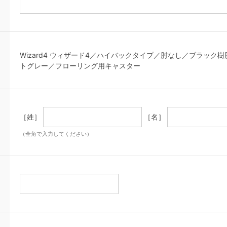
Wizard4 ウィザード4／ハイバックタイプ／肘なし／ブラック
トグレー／フローリング用キャスター
［姓］
［名］
（全角で入力してください）