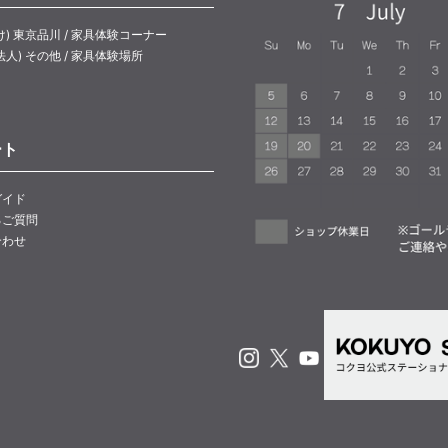
け) 東京品川 / 家具体験コーナー
法人) その他 / 家具体験場所
ート
ガイド
るご質問
合わせ
Instagram
X
Youtube