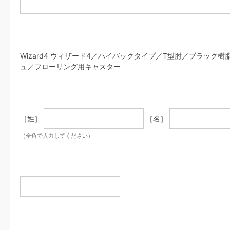
Wizard4 ウィザード4／ハイバックタイプ／T型肘／ブラック
ュ／フローリング用キャスター
［姓］
［名］
（全角で入力してください）