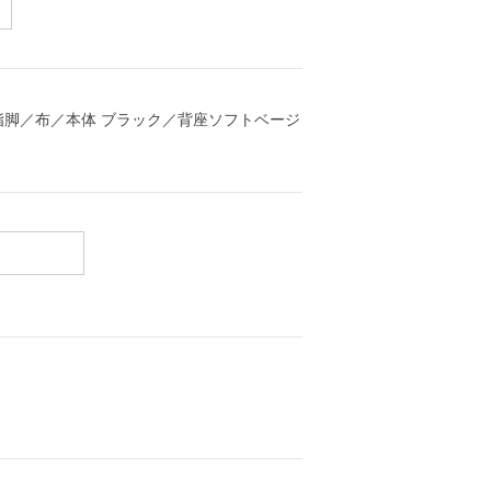
樹脂脚／布／本体 ブラック／背座ソフトベージ