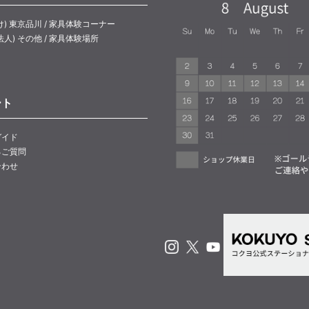
け) 東京品川 / 家具体験コーナー
法人) その他 / 家具体験場所
ート
ガイド
るご質問
合わせ
Instagram
X
Youtube