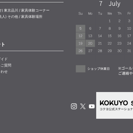
け) 東京品川 / 家具体験コーナー
法人) その他 / 家具体験場所
ート
ガイド
るご質問
合わせ
Instagram
X
Youtube