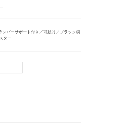
ク／ランバーサポート付き／可動肘／ブラック樹
スター