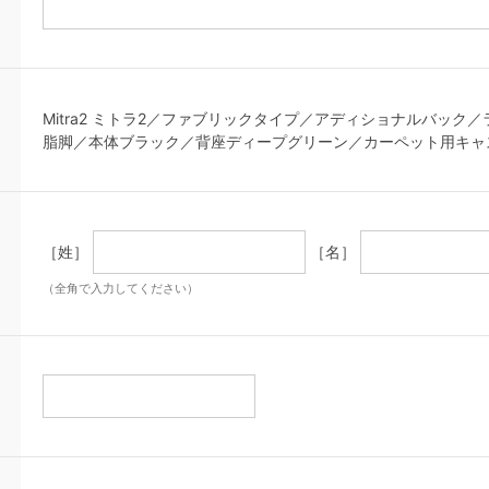
Mitra2 ミトラ2／ファブリックタイプ／アディショナルバッ
脂脚／本体ブラック／背座ディープグリーン／カーペット用キャ
［姓］
［名］
（全角で入力してください）