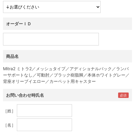
オーダーＩＤ
商品名
Mitra2 ミトラ2／メッシュタイプ／アディショナルバック／ランバ
ーサポートなし／可動肘／ブラック樹脂脚／本体ホワイトグレー／
背座オリーブイエロー／カーペット用キャスター
お問い合わせ時氏名
［姓］
［名］