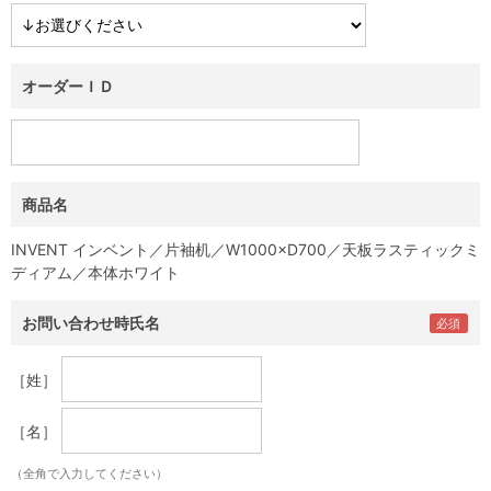
オーダーＩＤ
商品名
INVENT インベント／片袖机／W1000×D700／天板ラスティックミ
ディアム／本体ホワイト
お問い合わせ時氏名
［姓］
［名］
（全角で入力してください）