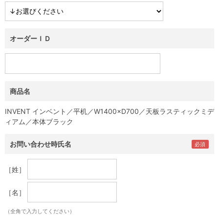
オーダーＩＤ
商品名
INVENT インベント／平机／W1400×D700／天板ラスティックミデ
ィアム／本体ブラック
お問い合わせ時氏名
［姓］
［名］
（全角で入力してください）