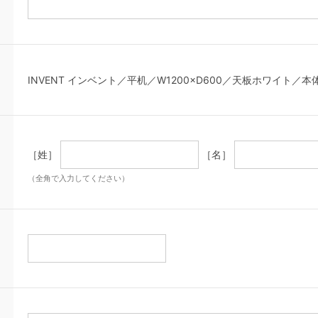
INVENT インベント／平机／W1200×D600／天板ホワイト／
［姓］
［名］
（全角で入力してください）