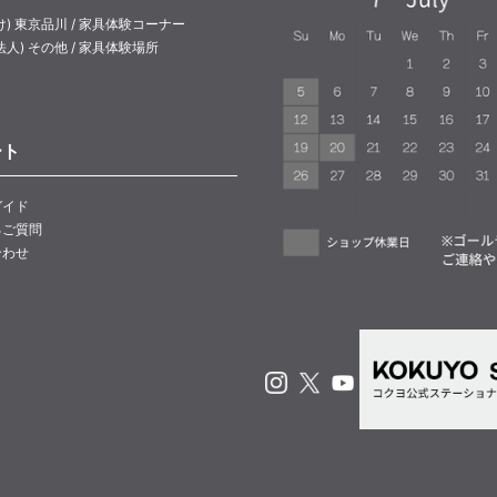
け) 東京品川 / 家具体験コーナー
法人) その他 / 家具体験場所
ート
ガイド
るご質問
合わせ
Instagram
X
Youtube