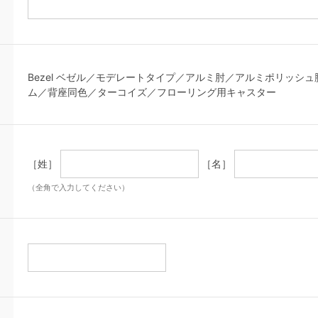
Bezel ベゼル／モデレートタイプ／アルミ肘／アルミポリッシ
ム／背座同色／ターコイズ／フローリング用キャスター
［姓］
［名］
（全角で入力してください）