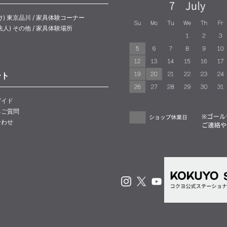
け) 東京品川 / 家具体験コーナー
法人) その他 / 家具体験場所
ート
ガイド
るご質問
合わせ
Instagram
X
Youtube