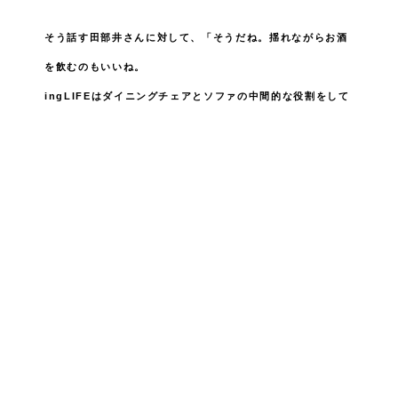
そう話す田部井さんに対して、「そうだね。揺れながらお酒
を飲むのもいいね。
ingLIFEはダイニングチェアとソファの中間的な役割をして
くれそう。
ソファの難点は眠くなってしまうから」と中原さんが答えま
す。