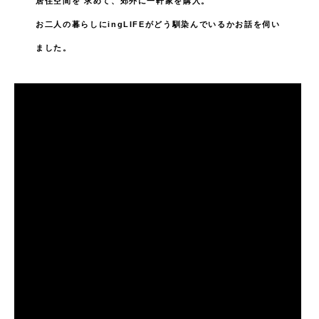
居住空間を
求めて、郊外に一軒家を購入。
お二人の暮らしにingLIFEがどう馴染んでいるかお話を伺い
ました。