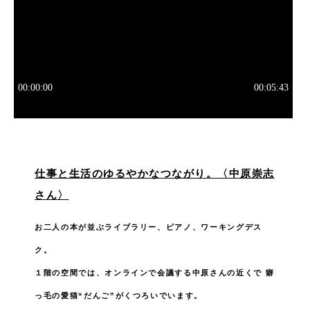
仕事と生活のゆるやかなつながり。〈中原崇志
さん〉
お二人の本が並ぶライブラリー、ピアノ、ワーキングデス
ク。
１階の空間では、オンラインで会議する中原さんの近くで
癖
っ毛の愛猫“だんご”がくつろいでいます。