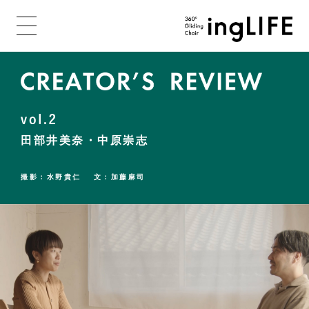
田部井美奈・中原崇志
撮影：水野貴仁 文：加藤麻司