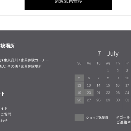
体験場所
け) 東京品川 / 家具体験コーナー
法人) その他 / 家具体験場所
ート
ガイド
るご質問
合わせ